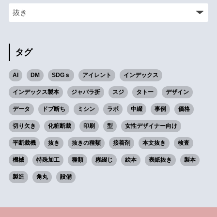
タグ
AI
DM
SDGｓ
アイレント
インデックス
インデックス製本
ジャバラ折
スジ
タトー
デザイン
データ
ドブ断ち
ミシン
ラボ
中綴
事例
価格
切り欠き
化粧断裁
印刷
型
女性デザイナー向け
平断裁機
抜き
抜きの種類
接着剤
本文抜き
検査
機械
特殊加工
種類
糊綴じ
絵本
表紙抜き
製本
製造
角丸
設備