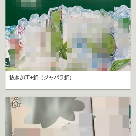
抜き加工+折（ジャバラ折）