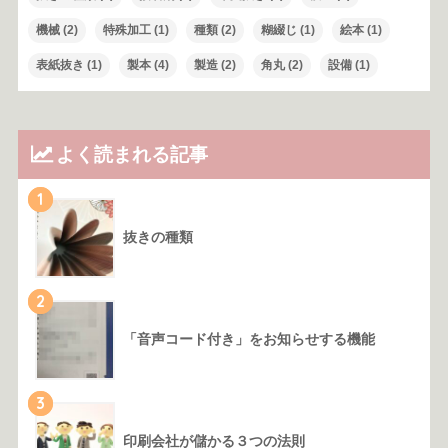
機械
(2)
特殊加工
(1)
種類
(2)
糊綴じ
(1)
絵本
(1)
表紙抜き
(1)
製本
(4)
製造
(2)
角丸
(2)
設備
(1)
よく読まれる記事
1
抜きの種類
2
「音声コード付き」をお知らせする機能
3
印刷会社が儲かる３つの法則